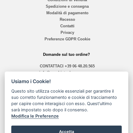
Spedizione e consegna
Modalità di pagamento
Recesso
Contatti
Privacy
Preferenze GDPR Cookie
Domande sul tuo ordine?
CONTATTACI
+39 06 48.20.565
info@mephistoshoproma.com
Usiamo i Cookie!
Contattaci
Questo sito utilizza cookie essenziali per garantire il
orari 10,40 - 13,30 / 14,00 - 19,30
suo corretto funzionamento e cookie di tracciamento
per capire come interagisci con esso. Quest'ultimo
sarà impostato solo dopo il consenso.
Modalità di pagamento
Modifica le Preferenze
Accetta