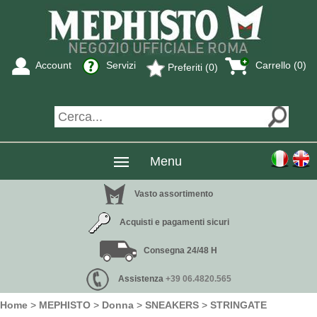
Account
Servizi
Carrello (0)
Preferiti (0)
Menu
Vasto assortimento
Acquisti e pagamenti sicuri
Consegna 24/48 H
Assistenza
+39 06.4820.565
Home
>
MEPHISTO
>
Donna
>
SNEAKERS
>
STRINGATE