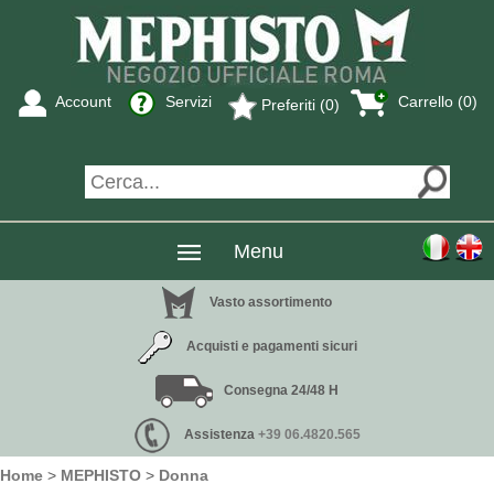
Account
Servizi
Carrello (0)
Preferiti (0)
Menu
Vasto assortimento
Acquisti e pagamenti sicuri
Consegna 24/48 H
Assistenza
+39 06.4820.565
Home
>
MEPHISTO
>
Donna