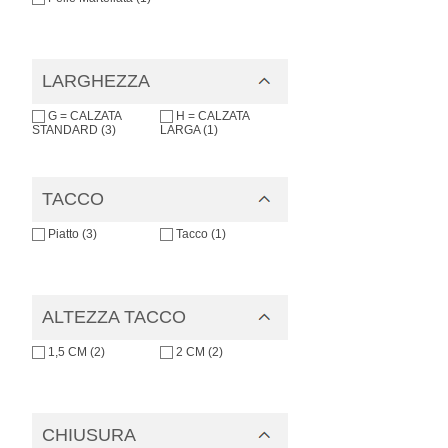
LARGHEZZA
G = CALZATA
H = CALZATA
STANDARD (3)
LARGA (1)
TACCO
Piatto (3)
Tacco (1)
ALTEZZA TACCO
1,5 CM (2)
2 CM (2)
CHIUSURA