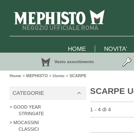
HOME
NOVITA'
Vasto assortimento
Home
>
MEPHISTO
>
Uomo
>
SCARPE
SCARPE 
CATEGORIE
> GOOD YEAR
1 - 4 di 4
STRINGATE
> MOCASSINI
CLASSICI