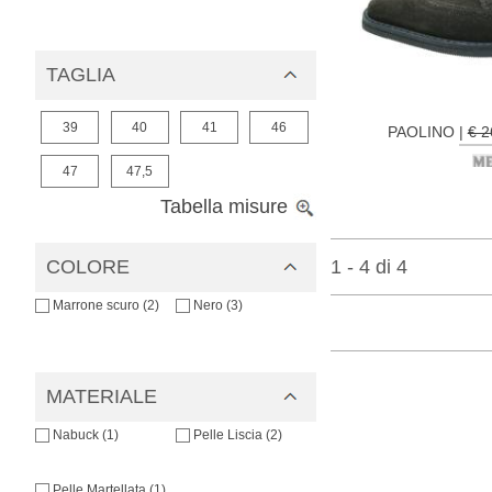
TAGLIA
39
40
41
46
PAOLINO |
€ 
47
47,5
Tabella misure
1 - 4 di 4
COLORE
Marrone scuro (2)
Nero (3)
MATERIALE
Nabuck (1)
Pelle Liscia (2)
Pelle Martellata (1)