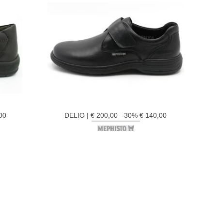
00
DELIO |
€ 200,00
-30% € 140,00