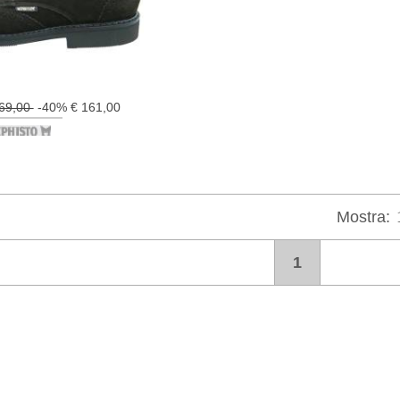
269,00
-40% € 161,00
Mostra:
1