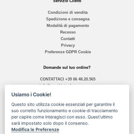
Servizio Clienti
Condizioni di vendita
Spedizione e consegna
Modalità di pagamento
Recesso
Contatti
Privacy
Preferenze GDPR Cookie
Domande sul tuo ordine?
CONTATTACI
+39 06 48.20.565
info@mephistoshoproma.com
Usiamo i Cookie!
Contattaci
Questo sito utilizza cookie essenziali per garantire il
orari 10,40 - 13,30 / 14,00 - 19,30
suo corretto funzionamento e cookie di tracciamento
per capire come interagisci con esso. Quest'ultimo
sarà impostato solo dopo il consenso.
Modalità di pagamento
Modifica le Preferenze