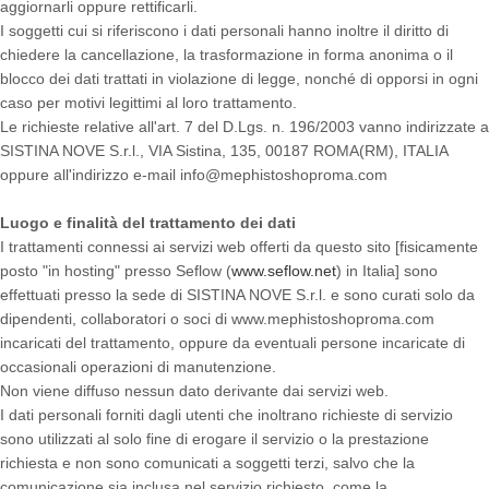
aggiornarli oppure rettificarli.
I soggetti cui si riferiscono i dati personali hanno inoltre il diritto di
chiedere la cancellazione, la trasformazione in forma anonima o il
blocco dei dati trattati in violazione di legge, nonché di opporsi in ogni
caso per motivi legittimi al loro trattamento.
Le richieste relative all'art. 7 del D.Lgs. n. 196/2003 vanno indirizzate a
SISTINA NOVE S.r.l., VIA Sistina, 135, 00187 ROMA(RM), ITALIA
oppure all'indirizzo e-mail info@mephistoshoproma.com
Luogo e finalità del trattamento dei dati
I trattamenti connessi ai servizi web offerti da questo sito [fisicamente
posto "in hosting" presso Seflow (
www.seflow.net
) in Italia] sono
effettuati presso la sede di SISTINA NOVE S.r.l. e sono curati solo da
dipendenti, collaboratori o soci di www.mephistoshoproma.com
incaricati del trattamento, oppure da eventuali persone incaricate di
occasionali operazioni di manutenzione.
Non viene diffuso nessun dato derivante dai servizi web.
I dati personali forniti dagli utenti che inoltrano richieste di servizio
sono utilizzati al solo fine di erogare il servizio o la prestazione
richiesta e non sono comunicati a soggetti terzi, salvo che la
comunicazione sia inclusa nel servizio richiesto, come la