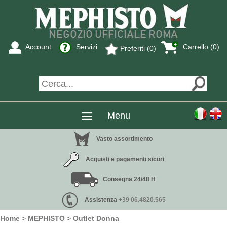
Account
Servizi
Carrello (0)
Preferiti (0)
Menu
Vasto assortimento
Acquisti e pagamenti sicuri
Consegna 24/48 H
Assistenza
+39 06.4820.565
Home
>
MEPHISTO
>
Outlet Donna