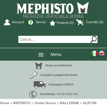
Account
Servizi
Carrello (0)
Preferiti (0)
Menu
Vasto assortimento
Acquisti e pagamenti sicuri
Consegna 24/48 H
Assistenza
+39 06.4820.565
Home
>
MEPHISTO
>
Outlet Donna
>
BALLERINE
>
SLIP-ON