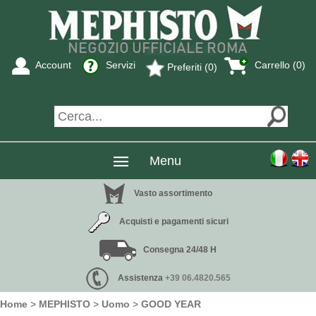
Account
Servizi
Carrello (0)
Preferiti (0)
Menu
Vasto assortimento
Acquisti e pagamenti sicuri
Consegna 24/48 H
Assistenza
+39 06.4820.565
Home
>
MEPHISTO
>
Uomo
>
GOOD YEAR