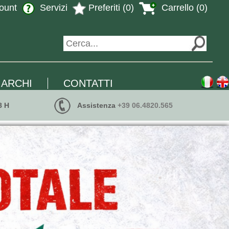
ount
Servizi
Preferiti (0)
Carrello (0)
ARCHI
CONTATTI
8 H
Assistenza
+39 06.4820.565