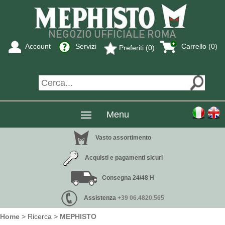
Account
Servizi
Carrello (0)
Preferiti (0)
Menu
Vasto assortimento
Acquisti e pagamenti sicuri
Consegna 24/48 H
Assistenza
+39 06.4820.565
Home
> Ricerca >
MEPHISTO