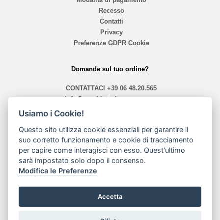
Recesso
Contatti
Privacy
Preferenze GDPR Cookie
Domande sul tuo ordine?
CONTATTACI
+39 06 48.20.565
info@mephistoshoproma.com
Usiamo i Cookie!
Contattaci
Questo sito utilizza cookie essenziali per garantire il
orari 10,40 - 13,30 / 14,00 - 19,30
suo corretto funzionamento e cookie di tracciamento
per capire come interagisci con esso. Quest'ultimo
sarà impostato solo dopo il consenso.
Modalità di pagamento
Modifica le Preferenze
Accetta