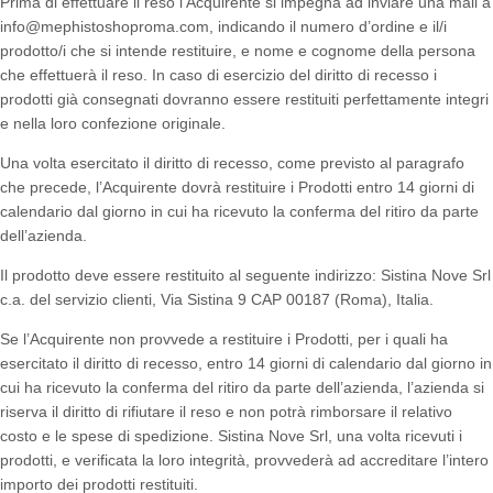
Prima di effettuare il reso l’Acquirente si impegna ad inviare una mail a
info@mephistoshoproma.com, indicando il numero d’ordine e il/i
prodotto/i che si intende restituire, e nome e cognome della persona
che effettuerà il reso. In caso di esercizio del diritto di recesso i
prodotti già consegnati dovranno essere restituiti perfettamente integri
e nella loro confezione originale.
Una volta esercitato il diritto di recesso, come previsto al paragrafo
che precede, l’Acquirente dovrà restituire i Prodotti entro 14 giorni di
calendario dal giorno in cui ha ricevuto la conferma del ritiro da parte
dell’azienda.
Il prodotto deve essere restituito al seguente indirizzo: Sistina Nove Srl
c.a. del servizio clienti, Via Sistina 9 CAP 00187 (Roma), Italia.
Se l’Acquirente non provvede a restituire i Prodotti, per i quali ha
esercitato il diritto di recesso, entro 14 giorni di calendario dal giorno in
cui ha ricevuto la conferma del ritiro da parte dell’azienda, l’azienda si
riserva il diritto di rifiutare il reso e non potrà rimborsare il relativo
costo e le spese di spedizione. Sistina Nove Srl, una volta ricevuti i
prodotti, e verificata la loro integrità, provvederà ad accreditare l’intero
importo dei prodotti restituiti.