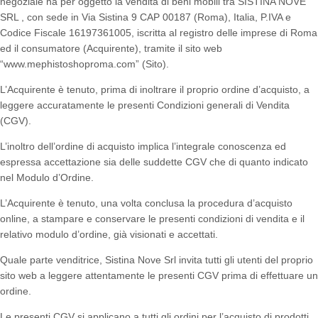
negoziale ha per oggetto la vendita di beni mobili tra SISTINA NOVE
SRL , con sede in Via Sistina 9 CAP 00187 (Roma), Italia, P.IVA e
Codice Fiscale 16197361005, iscritta al registro delle imprese di Roma
ed il consumatore (Acquirente), tramite il sito web
“www.mephistoshoproma.com” (Sito).
L’Acquirente è tenuto, prima di inoltrare il proprio ordine d’acquisto, a
leggere accuratamente le presenti Condizioni generali di Vendita
(CGV).
L’inoltro dell’ordine di acquisto implica l’integrale conoscenza ed
espressa accettazione sia delle suddette CGV che di quanto indicato
nel Modulo d’Ordine.
L’Acquirente è tenuto, una volta conclusa la procedura d’acquisto
online, a stampare e conservare le presenti condizioni di vendita e il
relativo modulo d’ordine, già visionati e accettati.
Quale parte venditrice, Sistina Nove Srl invita tutti gli utenti del proprio
sito web a leggere attentamente le presenti CGV prima di effettuare un
ordine.
Le presenti CGV si applicano a tutti gli ordini per l’acquisto di prodotti,