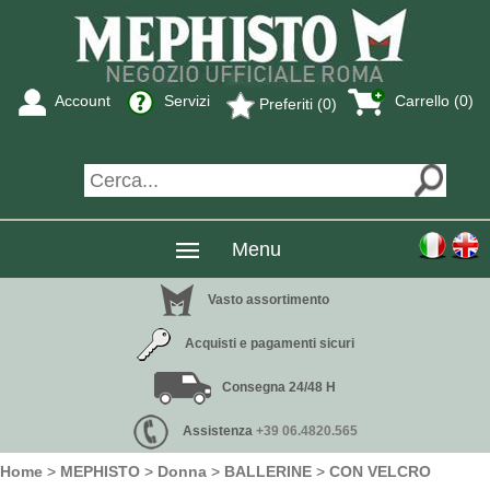
Account
Servizi
Carrello (0)
Preferiti (0)
Menu
Vasto assortimento
Acquisti e pagamenti sicuri
Consegna 24/48 H
Assistenza
+39 06.4820.565
Home
>
MEPHISTO
>
Donna
>
BALLERINE
>
CON VELCRO