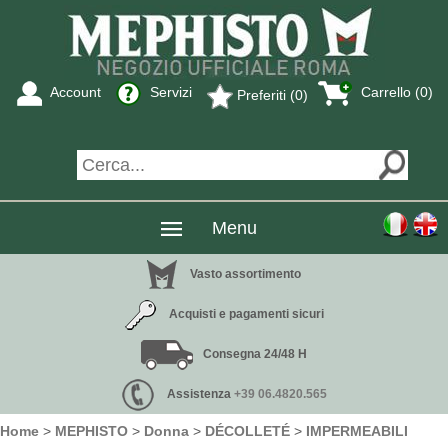
Account
Servizi
Carrello (0)
Preferiti (0)
Menu
Vasto assortimento
Acquisti e pagamenti sicuri
Consegna 24/48 H
Assistenza
+39 06.4820.565
Home
>
MEPHISTO
>
Donna
>
DÉCOLLETÉ
>
IMPERMEABILI