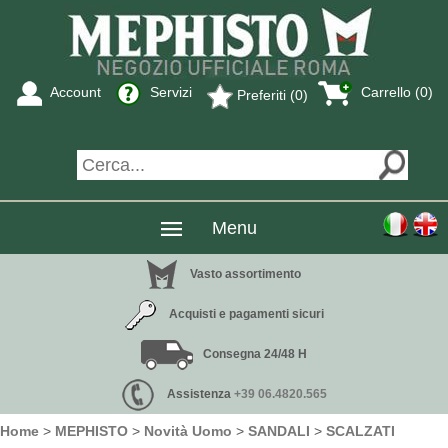
Account
Servizi
Carrello (0)
Preferiti (0)
Menu
Vasto assortimento
Acquisti e pagamenti sicuri
Consegna 24/48 H
Assistenza
+39 06.4820.565
Home
>
MEPHISTO
>
Novità Uomo
>
SANDALI
>
SCALZATI