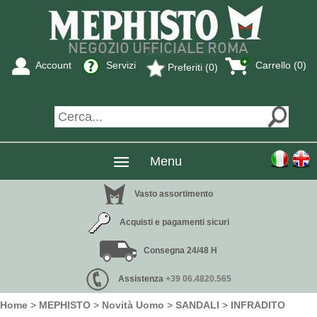
Account
Servizi
Carrello (0)
Preferiti (0)
Menu
Vasto assortimento
Acquisti e pagamenti sicuri
Consegna 24/48 H
Assistenza
+39 06.4820.565
Home
>
MEPHISTO
>
Novità Uomo
>
SANDALI
>
INFRADITO