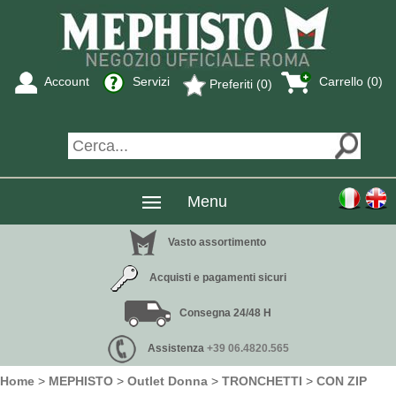
Account
Servizi
Carrello (0)
Preferiti (0)
Menu
Vasto assortimento
Acquisti e pagamenti sicuri
Consegna 24/48 H
Assistenza
+39 06.4820.565
Home
>
MEPHISTO
>
Outlet Donna
>
TRONCHETTI
>
CON ZIP