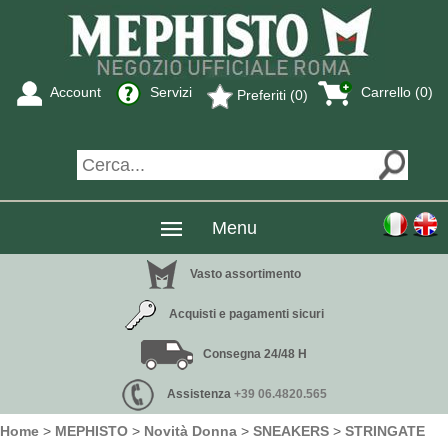
Account
Servizi
Carrello (0)
Preferiti (0)
Menu
Vasto assortimento
Acquisti e pagamenti sicuri
Consegna 24/48 H
Assistenza
+39 06.4820.565
Home
>
MEPHISTO
>
Novità Donna
>
SNEAKERS
>
STRINGATE