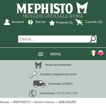
Account
Servizi
Carrello (0)
Preferiti (0)
Menu
Vasto assortimento
Acquisti e pagamenti sicuri
Consegna 24/48 H
Assistenza
+39 06.4820.565
Home
>
MEPHISTO
>
Outlet Uomo
>
SNEAKERS