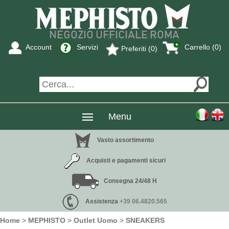
Account
Servizi
Carrello (0)
Preferiti (0)
Menu
Vasto assortimento
Acquisti e pagamenti sicuri
Consegna 24/48 H
Assistenza
+39 06.4820.565
Home
>
MEPHISTO
>
Outlet Uomo
>
SNEAKERS