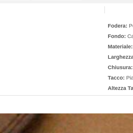
Fodera:
Pe
Fondo:
Ca
Materiale:
Larghezza
Chiusura:
Tacco:
Pia
Altezza T