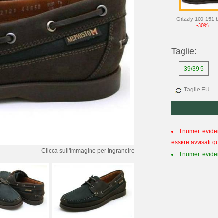
Grizzly 100-151 
-30%
Taglie:
39/39,5
Taglie EU
I numeri evide
essere avvisati q
Clicca sull'immagine per ingrandire
I numeri eviden