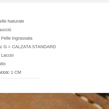
lle Naturale
ucciù
Pelle Ingrassata
:
G = CALZATA STANDARD
Laccio
tto
acco:
1 CM