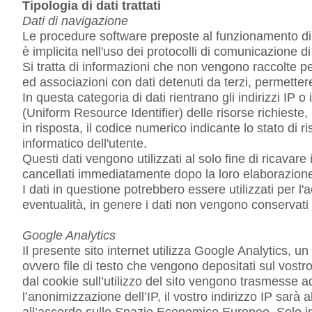
Tipologia di dati trattati
Dati di navigazione
Le procedure software preposte al funzionamento di q
è implicita nell'uso dei protocolli di comunicazione di
Si tratta di informazioni che non vengono raccolte pe
ed associazioni con dati detenuti da terzi, permettere d
In questa categoria di dati rientrano gli indirizzi IP o
(Uniform Resource Identifier) delle risorse richieste, l
in risposta, il codice numerico indicante lo stato di r
informatico dell'utente.
Questi dati vengono utilizzati al solo fine di ricavar
cancellati immediatamente dopo la loro elaborazion
I dati in questione potrebbero essere utilizzati per l'
eventualità, in genere i dati non vengono conservati p
Google Analytics
Il presente sito internet utilizza Google Analytics, u
ovvero file di testo che vengono depositati sul vostr
dal cookie sull’utilizzo del sito vengono trasmesse ad
l’anonimizzazione dell’IP, il vostro indirizzo IP sarà
all’accordo sullo Spazio Economico Europeo. Solo in c