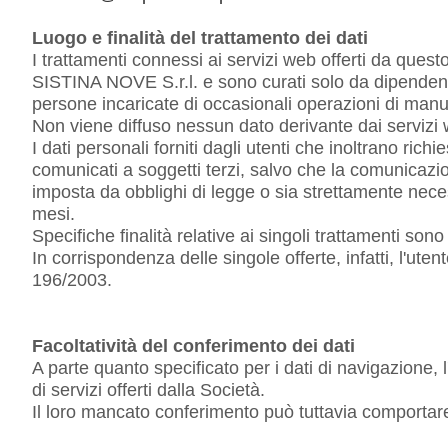
Luogo e finalità del trattamento dei dati
I trattamenti connessi ai servizi web offerti da quest
SISTINA NOVE S.r.l. e sono curati solo da dipendent
persone incaricate di occasionali operazioni di man
Non viene diffuso nessun dato derivante dai servizi
I dati personali forniti dagli utenti che inoltrano rich
comunicati a soggetti terzi, salvo che la comunicazion
imposta da obblighi di legge o sia strettamente necess
mesi.
Specifiche finalità relative ai singoli trattamenti sono 
In corrispondenza delle singole offerte, infatti, l'uten
196/2003.
Facoltatività del conferimento dei dati
A parte quanto specificato per i dati di navigazione, l'u
di servizi offerti dalla Società.
Il loro mancato conferimento può tuttavia comportare l'