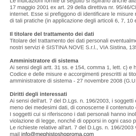
Le indicazioni fornite di seguito si ispirano anche a
17 maggio 2001 ex art. 29 della direttiva nr. 95/46
internet. Esse si prefiggono di identificare le misure
di tali pratiche (in applicazione degli articoli 6, 7
Il titolare del trattamento dei dati
Titolare del trattamento dei dati personali eventualmen
nostri servizi è SISTINA NOVE S.r.l., VIA Sistina,
Amministratore di sistema
Ai sensi degli artt. 31 ss. e 154, comma 1, lett. c) e
Codice e delle misure e accorgimenti prescritti ai titol
amministratore di sistema - 27 novembre 2008 (G.U.
Diritti degli interessati
Ai sensi dell'art. 7 del D.Lgs. n. 196/2003, i soggetti
meno dei medesimi dati, di conoscerne il contenuto e l'
I soggetti cui si riferiscono i dati personali hanno ino
violazione di legge, nonché di opporsi in ogni caso pe
Le richieste relative all'art. 7 del D.Lgs. n. 196/2
mail
info@mephistoshoproma.com