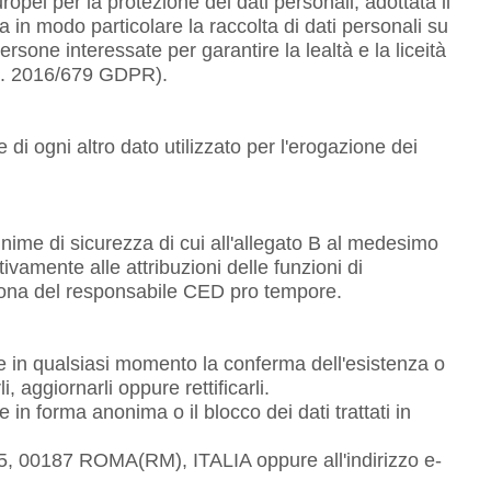
pei per la protezione dei dati personali, adottata il
in modo particolare la raccolta di dati personali su
rsone interessate per garantire la lealtà e la liceità
E n. 2016/679 GDPR).
 di ogni altro dato utilizzato per l'erogazione dei
minime di sicurezza di cui all'allegato B al medesimo
tivamente alle attribuzioni delle funzioni di
sona del responsabile CED pro tempore.
enere in qualsiasi momento la conferma dell'esistenza o
, aggiornarli oppure rettificarli.
ne in forma anonima o il blocco dei dati trattati in
 135, 00187 ROMA(RM), ITALIA oppure all'indirizzo e-