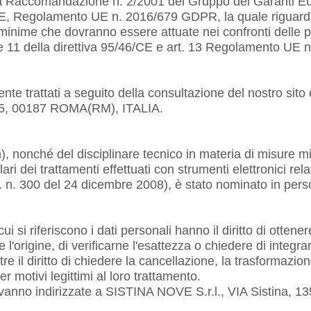
lla Raccomandazione n. 2/2001 del Gruppo dei Garanti Euro
/CE, Regolamento UE n. 2016/679 GDPR, la quale riguarda 
 minime che dovranno essere attuate nei confronti delle pe
, 10 e 11 della direttiva 95/46/CE e art. 13 Regolamento U
te trattati a seguito della consultazione del nostro sito e
 135, 00187 ROMA(RM), ITALIA.
 h), nonché del disciplinare tecnico in materia di misure 
ari dei trattamenti effettuati con strumenti elettronici rela
 n. 300 del 24 dicembre 2008), è stato nominato in per
 cui si riferiscono i dati personali hanno il diritto di ott
origine, di verificarne l'esattezza o chiedere di integrarli
ltre il diritto di chiedere la cancellazione, la trasformazio
r motivi legittimi al loro trattamento.
003 vanno indirizzate a SISTINA NOVE S.r.l., VIA Sistina,