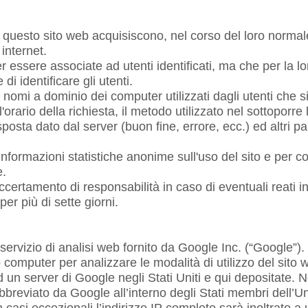
uesto sito web acquisiscono, nel corso del loro normale 
 internet.
r essere associate ad utenti identificati, ma che per la l
i identificare gli utenti.
 i nomi a dominio dei computer utilizzati dagli utenti che s
'orario della richiesta, il metodo utilizzato nel sottoporre 
isposta dato dal server (buon fine, errore, ecc.) ed altri p
e informazioni statistiche anonime sull'uso del sito e per 
e.
accertamento di responsabilità in caso di eventuali reati i
er più di sette giorni.
n servizio di analisi web fornito da Google Inc. (“Google”).
o computer per analizzare le modalità di utilizzo del sito 
 un server di Google negli Stati Uniti e qui depositate. Ne
 abbreviato da Google all’interno degli Stati membri dell’U
asi eccezionali l’indirizzo IP completo sarà inoltrato a 