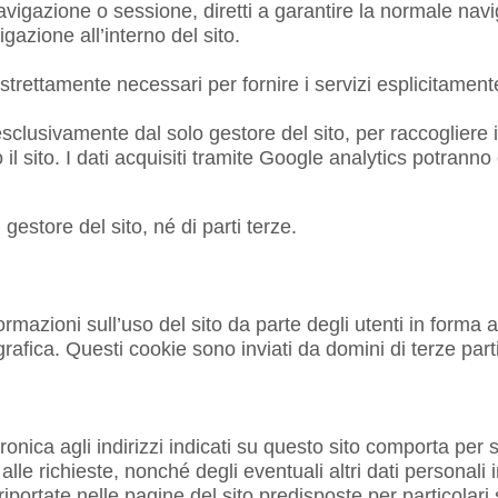
vigazione o sessione, diretti a garantire la normale naviga
gazione all’interno del sito.
 strettamente necessari per fornire i servizi esplicitamente
i esclusivamente dal solo gestore del sito, per raccoglier
 il sito. I dati acquisiti tramite Google analytics potrann
gestore del sito, né di parti terze.
nformazioni sull’uso del sito da parte degli utenti in for
afica. Questi cookie sono inviati da domini di terze parti 
ettronica agli indirizzi indicati su questo sito comporta p
lle richieste, nonché degli eventuali altri dati personali i
portate nelle pagine del sito predisposte per particolari s