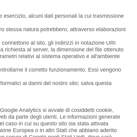
esercizio, alcuni dati personali la cui trasmissione
oro stessa natura potrebbero, attraverso elaborazioni
i connettono al sito, gli indirizzi in notazione URI
la richiesta al server, la dimensione del file ottenuto
arametri relativi al sistema operativo e all'ambiente
controllarne il corretto funzionamento. Essi vengono
nformatici ai danni del nostro sito; salva questa
 Google Analytics si avvale di cosiddetti cookie,
web da parte degli utenti. Le informazioni generate
l caso in cui su questo sito sia stata attivata
nione Europea o in altri Stati che abbiano aderito
un server di Google negli Stati Uniti, dove sarà