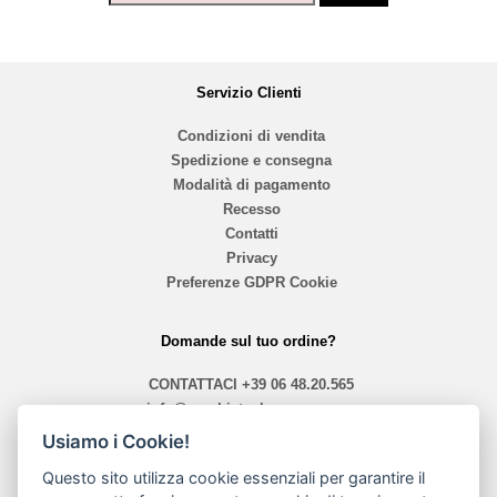
Servizio Clienti
Condizioni di vendita
Spedizione e consegna
Modalità di pagamento
Recesso
Contatti
Privacy
Preferenze GDPR Cookie
Domande sul tuo ordine?
CONTATTACI
+39 06 48.20.565
info@mephistoshoproma.com
Usiamo i Cookie!
Contattaci
Questo sito utilizza cookie essenziali per garantire il
orari 10,40 - 13,30 / 14,00 - 19,30