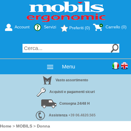
Account
Servizi
Carrello (0)
Preferiti (0)
Menu
Vasto assortimento
Acquisti e pagamenti sicuri
Consegna 24/48 H
Assistenza
+39 06.4820.565
Home
>
MOBILS
>
Donna