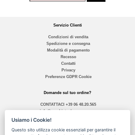
Servizio Clienti
Condizioni di vendita
Spedizione e consegna
Modalità di pagamento
Recesso
Contatti
Privacy
Preferenze GDPR Cookie
Domande sul tuo ordine?
CONTATTACI
+39 06 48.20.565
info@mephistoshoproma.com
Usiamo i Cookie!
Contattaci
Questo sito utilizza cookie essenziali per garantire il
orari 10,40 - 13,30 / 14,00 - 19,30