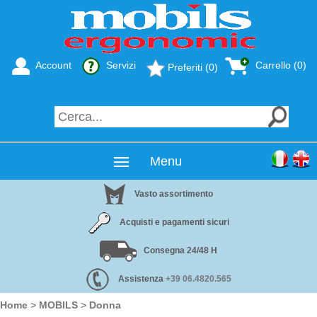
Account
Servizi
Carrello (0)
Preferiti (0)
Menu
Vasto assortimento
Acquisti e pagamenti sicuri
Consegna 24/48 H
Assistenza
+39 06.4820.565
Home
>
MOBILS
>
Donna