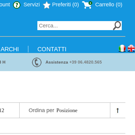
ount
Servizi
Preferiti (0)
Carrello (0)
ARCHI
CONTATTI
8 H
Assistenza
+39 06.4820.565
Ordina per