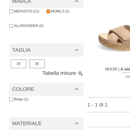
MARCA
MEPHISTO (12)
MOBILS (2)
ALLROUNDER (0)
TAGLIA
35
36
NOOR |
€ 16
Tabella misure
COLORE
Beige (1)
1 - 1 di 1
MATERIALE