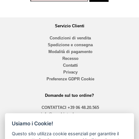
Servizio Clienti
Condizioni di vendita
Spedizione e consegna
Modalità di pagamento
Recesso
Contatti
Privacy
Preferenze GDPR Cookie
Domande sul tuo ordine?
CONTATTACI
+39 06 48.20.565
info@mephistoshoproma.com
Usiamo i Cookie!
Contattaci
Questo sito utilizza cookie essenziali per garantire il
orari 10,40 - 13,30 / 14,00 - 19,30