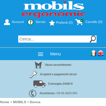
Account
Servizi
Carrello (0)
Preferiti (0)
Menu
Vasto assortimento
Acquisti e pagamenti sicuri
Consegna 24/48 H
Assistenza
+39 06.4820.565
Home
>
MOBILS
>
Donna