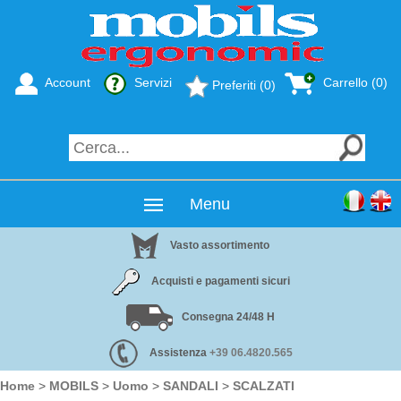
Account
Servizi
Carrello (0)
Preferiti (0)
Menu
Vasto assortimento
Acquisti e pagamenti sicuri
Consegna 24/48 H
Assistenza
+39 06.4820.565
Home
>
MOBILS
>
Uomo
>
SANDALI
>
SCALZATI