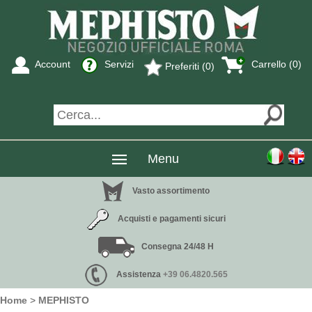
Account
Servizi
Carrello (0)
Preferiti (0)
Menu
Vasto assortimento
Acquisti e pagamenti sicuri
Consegna 24/48 H
Assistenza
+39 06.4820.565
Home
>
MEPHISTO