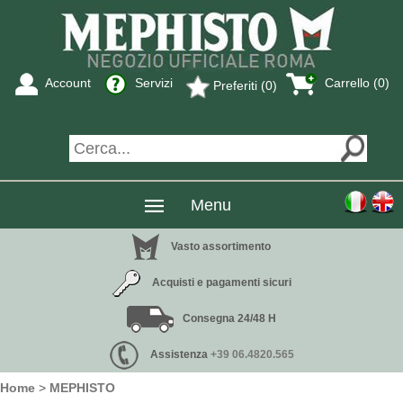
Account
Servizi
Carrello (0)
Preferiti (0)
Menu
Vasto assortimento
Acquisti e pagamenti sicuri
Consegna 24/48 H
Assistenza
+39 06.4820.565
Home
>
MEPHISTO