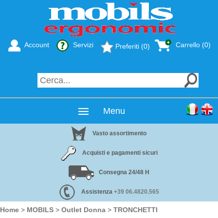
Account
Servizi
Carrello (0)
Preferiti (0)
Menu
Vasto assortimento
Acquisti e pagamenti sicuri
Consegna 24/48 H
Assistenza
+39 06.4820.565
Home
>
MOBILS
>
Outlet Donna
>
TRONCHETTI