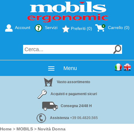
Account
Servizi
Carrello (0)
Preferiti (0)
Menu
Vasto assortimento
Acquisti e pagamenti sicuri
Consegna 24/48 H
Assistenza
+39 06.4820.565
Home
>
MOBILS
>
Novità Donna