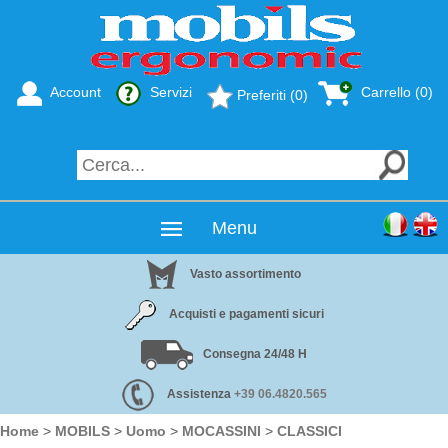
Account
Servizi
Carrello (0)
Preferiti (0)
Menu
Vasto assortimento
Acquisti e pagamenti sicuri
Consegna 24/48 H
Assistenza
+39 06.4820.565
Home
>
MOBILS
>
Uomo
>
MOCASSINI
>
CLASSICI