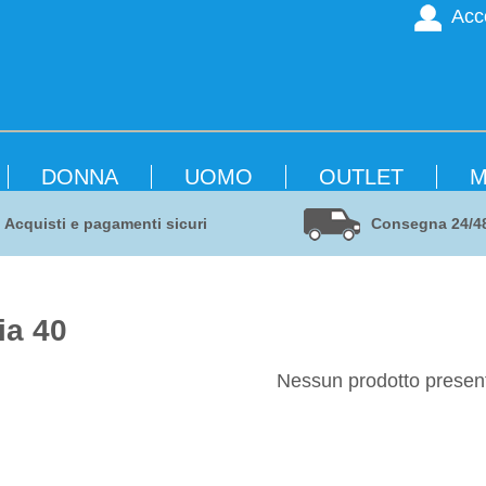
Acc
DONNA
UOMO
OUTLET
M
Acquisti e pagamenti sicuri
Consegna 24/4
ia 40
Nessun prodotto presen