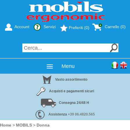
Account
Servizi
Carrello (0)
Preferiti (0)
Menu
Vasto assortimento
Acquisti e pagamenti sicuri
Consegna 24/48 H
Assistenza
+39 06.4820.565
Home
>
MOBILS
>
Donna