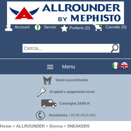
Account
Servizi
Carrello (0)
Preferiti (0)
Menu
Vasto assortimento
Acquisti e pagamenti sicuri
Consegna 24/48 H
Assistenza
+39 06.4820.565
Home
>
ALLROUNDER
>
Donna
>
SNEAKERS