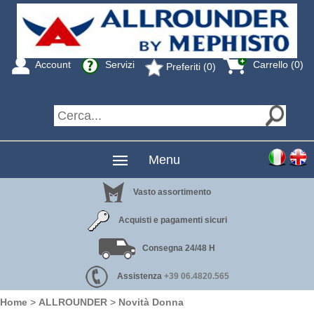
Account
Servizi
Carrello (0)
Preferiti (0)
Menu
Vasto assortimento
Acquisti e pagamenti sicuri
Consegna 24/48 H
Assistenza
+39 06.4820.565
Home
>
ALLROUNDER
>
Novità Donna