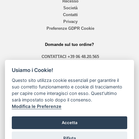
Recesso
Società
Contatti
Privacy
Preferenze GDPR Cookie
Domande sul tuo ordine?
CONTATTACI
+39 06 48.20.565
info@mephistoshoproma.com
Usiamo i Cookie!
Contattaci
Questo sito utilizza cookie essenziali per garantire il
suo corretto funzionamento e cookie di tracciamento
orari 10,40 - 13,30 / 14,00 - 19,30
per capire come interagisci con esso. Quest'ultimo
sarà impostato solo dopo il consenso.
Modalità di pagamento
Modifica le Preferenze
Accetta
Rifiuta