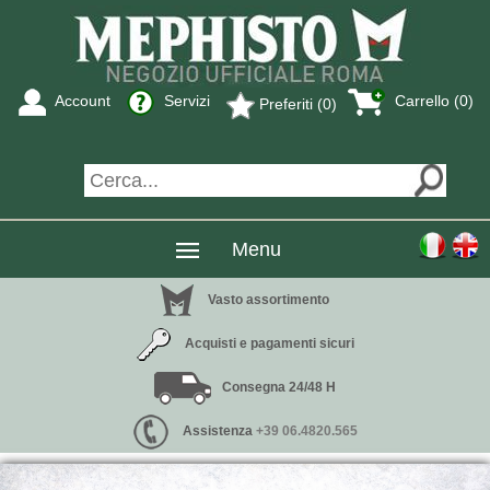
Account
Servizi
Carrello (0)
Preferiti (0)
Menu
Vasto assortimento
Acquisti e pagamenti sicuri
Consegna 24/48 H
Assistenza
+39 06.4820.565