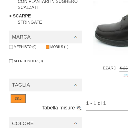
CON PLANTARI IN SUGHERO
SCALZATI
> SCARPE
STRINGATE
MARCA
MEPHISTO (0)
MOBILS (1)
ALLROUNDER (0)
EZARD |
€ 2
TAGLIA
38,5
1 - 1 di 1
Tabella misure
COLORE