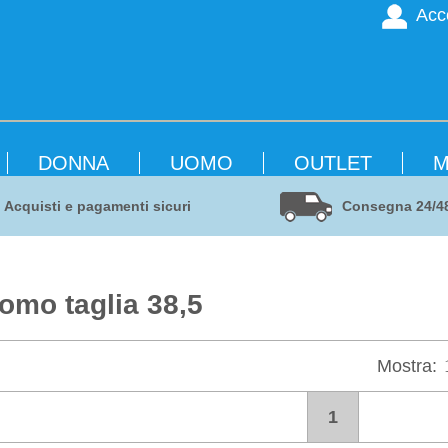
Acc
DONNA
UOMO
OUTLET
M
Acquisti e pagamenti sicuri
Consegna 24/4
mo taglia 38,5
Mostra:
1