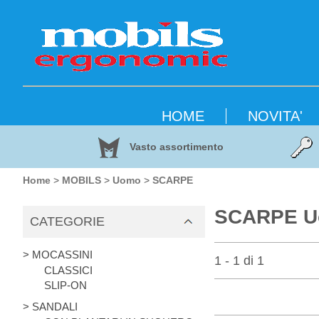
HOME
NOVITA'
Vasto assortimento
Home
>
MOBILS
>
Uomo
>
SCARPE
SCARPE Uo
CATEGORIE
> MOCASSINI
1 - 1 di 1
CLASSICI
SLIP-ON
> SANDALI