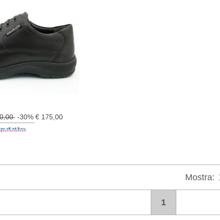
50,00
-30% € 175,00
Mostra:
1