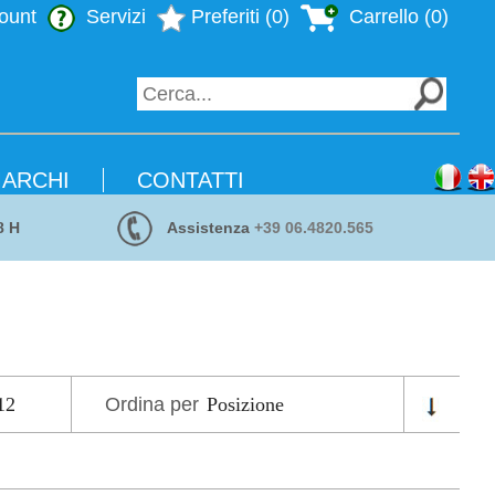
ount
Servizi
Preferiti (0)
Carrello (0)
ARCHI
CONTATTI
8 H
Assistenza
+39 06.4820.565
Ordina per