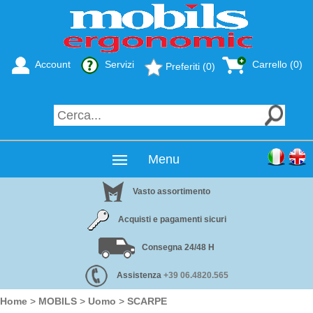
Account
Servizi
Carrello (0)
Preferiti (0)
Menu
Vasto assortimento
Acquisti e pagamenti sicuri
Consegna 24/48 H
Assistenza
+39 06.4820.565
Home
>
MOBILS
>
Uomo
>
SCARPE