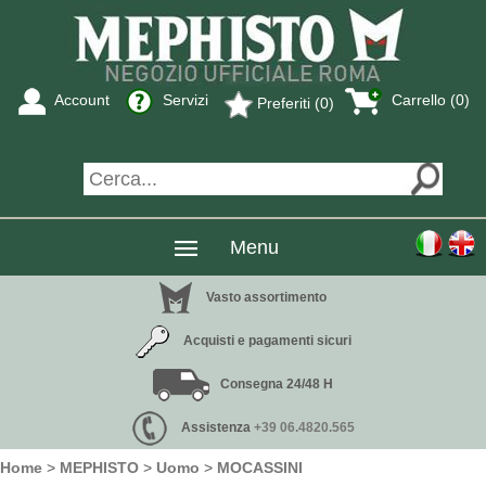
Account
Servizi
Carrello (0)
Preferiti (0)
Menu
Vasto assortimento
Acquisti e pagamenti sicuri
Consegna 24/48 H
Assistenza
+39 06.4820.565
Home
>
MEPHISTO
>
Uomo
>
MOCASSINI