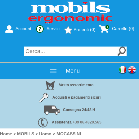
Account
Servizi
Carrello (0)
Preferiti (0)
Menu
Vasto assortimento
Acquisti e pagamenti sicuri
Consegna 24/48 H
Assistenza
+39 06.4820.565
Home
>
MOBILS
>
Uomo
>
MOCASSINI