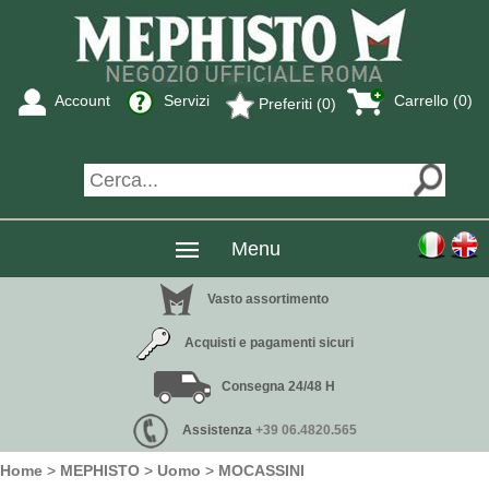
Account
Servizi
Carrello (0)
Preferiti (0)
Menu
Vasto assortimento
Acquisti e pagamenti sicuri
Consegna 24/48 H
Assistenza
+39 06.4820.565
Home
>
MEPHISTO
>
Uomo
>
MOCASSINI