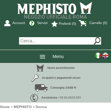
Account
Servizi
Carrello (0)
Preferiti (0)
Menu
Vasto assortimento
Acquisti e pagamenti sicuri
Consegna 24/48 H
Assistenza
+39 06.4820.565
Home
>
MEPHISTO
>
Donna