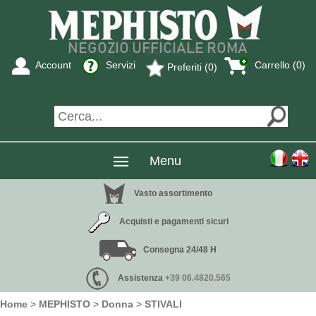
Account
Servizi
Carrello (0)
Preferiti (0)
Menu
Vasto assortimento
Acquisti e pagamenti sicuri
Consegna 24/48 H
Assistenza
+39 06.4820.565
Home
>
MEPHISTO
>
Donna
>
STIVALI