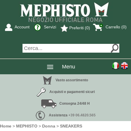
Account
Servizi
Carrello (0)
Preferiti (0)
Menu
Vasto assortimento
Acquisti e pagamenti sicuri
Consegna 24/48 H
Assistenza
+39 06.4820.565
Home
>
MEPHISTO
>
Donna
>
SNEAKERS