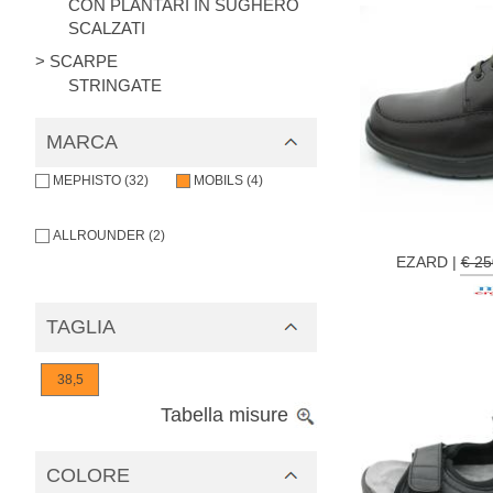
CON PLANTARI IN SUGHERO
SCALZATI
> SCARPE
STRINGATE
MARCA
MEPHISTO (32)
MOBILS (4)
ALLROUNDER (2)
EZARD |
€ 2
TAGLIA
38,5
Tabella misure
COLORE