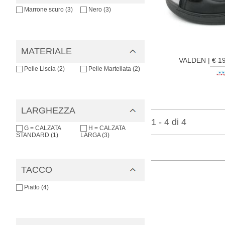
Marrone scuro (3)
Nero (3)
MATERIALE
VALDEN |
€ 1
Pelle Liscia (2)
Pelle Martellata (2)
LARGHEZZA
1 - 4 di 4
G = CALZATA
H = CALZATA
STANDARD (1)
LARGA (3)
TACCO
Piatto (4)