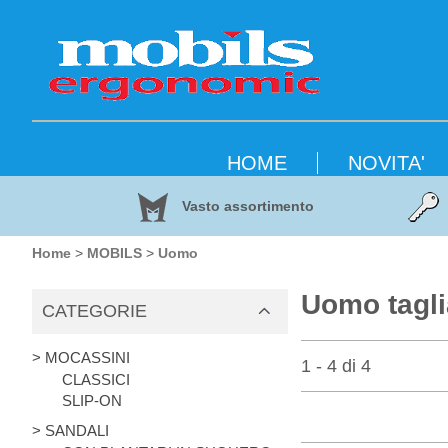
HOME
NOVITA'
Vasto assortimento
Home
>
MOBILS
>
Uomo
Uomo tagli
CATEGORIE
> MOCASSINI
1 - 4 di 4
CLASSICI
SLIP-ON
> SANDALI