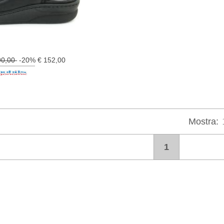
90,00
-20% € 152,00
Mostra:
1