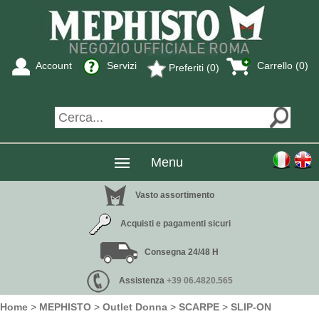
Account
Servizi
Carrello (0)
Preferiti (0)
Menu
Vasto assortimento
Acquisti e pagamenti sicuri
Consegna 24/48 H
Assistenza
+39 06.4820.565
Home
>
MEPHISTO
>
Outlet Donna
>
SCARPE
>
SLIP-ON