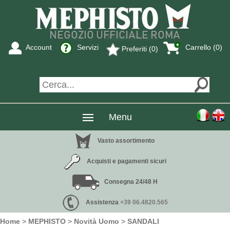
Account
Servizi
Carrello (0)
Preferiti (0)
Menu
Vasto assortimento
Acquisti e pagamenti sicuri
Consegna 24/48 H
Assistenza
+39 06.4820.565
Home
>
MEPHISTO
>
Novità Uomo
>
SANDALI