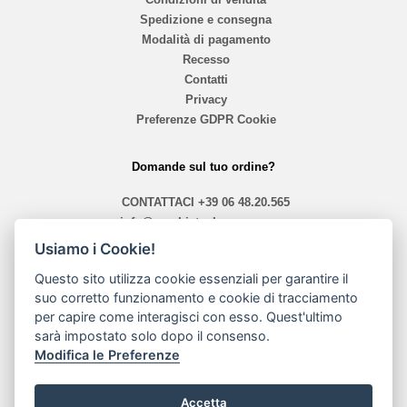
Spedizione e consegna
Modalità di pagamento
Recesso
Contatti
Privacy
Preferenze GDPR Cookie
Domande sul tuo ordine?
CONTATTACI
+39 06 48.20.565
info@mephistoshoproma.com
Usiamo i Cookie!
Contattaci
Questo sito utilizza cookie essenziali per garantire il
orari 10,40 - 13,30 / 14,00 - 19,30
suo corretto funzionamento e cookie di tracciamento
per capire come interagisci con esso. Quest'ultimo
sarà impostato solo dopo il consenso.
Modalità di pagamento
Modifica le Preferenze
Accetta