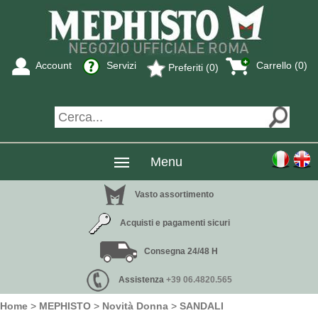
Account
Servizi
Carrello (0)
Preferiti (0)
Menu
Vasto assortimento
Acquisti e pagamenti sicuri
Consegna 24/48 H
Assistenza
+39 06.4820.565
Home
>
MEPHISTO
>
Novità Donna
>
SANDALI