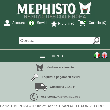
Account
Servizi
Carrello (0)
Preferiti (0)
Menu
Vasto assortimento
Acquisti e pagamenti sicuri
Consegna 24/48 H
Assistenza
+39 06.4820.565
Home
>
MEPHISTO
>
Outlet Donna
>
SANDALI
>
CON VELCRO