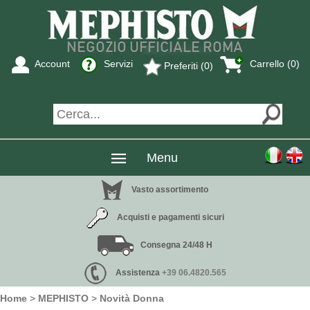
Account
Servizi
Carrello (0)
Preferiti (0)
Menu
Vasto assortimento
Acquisti e pagamenti sicuri
Consegna 24/48 H
Assistenza
+39 06.4820.565
Home
>
MEPHISTO
>
Novità Donna