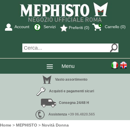
Account
Servizi
Carrello (0)
Preferiti (0)
Menu
Vasto assortimento
Acquisti e pagamenti sicuri
Consegna 24/48 H
Assistenza
+39 06.4820.565
Home
>
MEPHISTO
>
Novità Donna